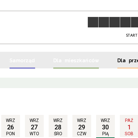
START
Samorząd
Dla mieszkańców
Dla prz
WRZ
WRZ
WRZ
WRZ
WRZ
PAŹ
26
27
28
29
30
1
PON
WTO
ŚRO
CZW
PIĄ
SOB