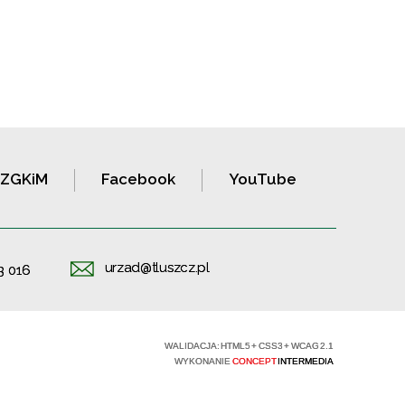
ZGKiM
Facebook
YouTube
urzad@tluszcz.pl
3 016
WALIDACJA:
HTML5
+
CSS3
+
WCAG 2.1
WYKONANIE
CONCEPT
INTERMEDIA