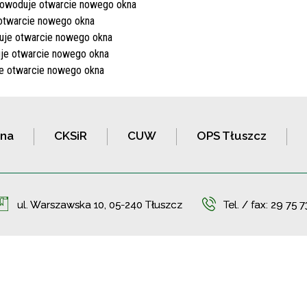
zna
CKSiR
CUW
OPS Tłuszcz
ul. Warszawska 10, 05-240 Tłuszcz
Tel. / fax:
29 75 7