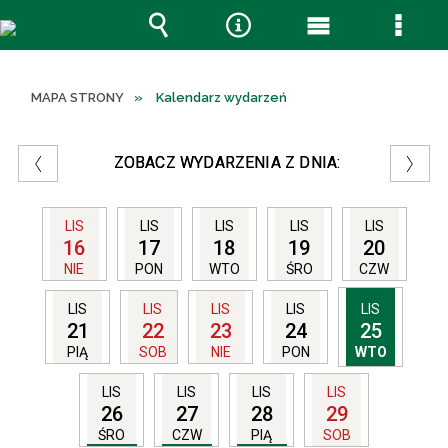
Wyszukiwarka
Narzędzia
Menu
Menu
główne
szcze
MAPA STRONY
Kalendarz wydarzeń
ZOBACZ WYDARZENIA Z DNIA:
LIS
LIS
LIS
LIS
LIS
16
17
18
19
20
NIE
PON
WTO
ŚRO
CZW
LIS
LIS
LIS
LIS
LIS
21
22
23
24
25
PIĄ
SOB
NIE
PON
WTO
LIS
LIS
LIS
LIS
26
27
28
29
ŚRO
CZW
PIĄ
SOB