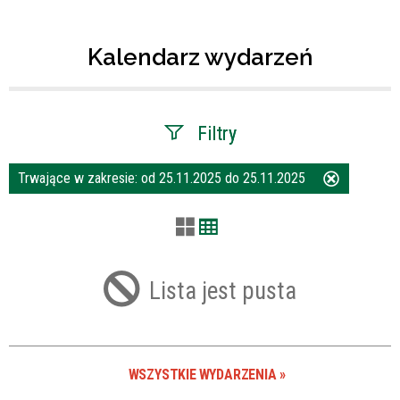
Kalendarz wydarzeń
Filtry
Trwające w zakresie:
od 25.11.2025 do 25.11.2025
Usuń
Szukana fraza
ten
filtr
Kategoria
Lista jest pusta
Trwające w zakresie
—
WSZYSTKIE WYDARZENIA